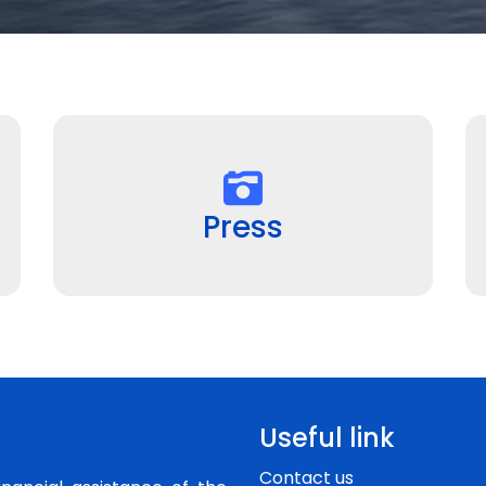
Press
Useful link
Contact us