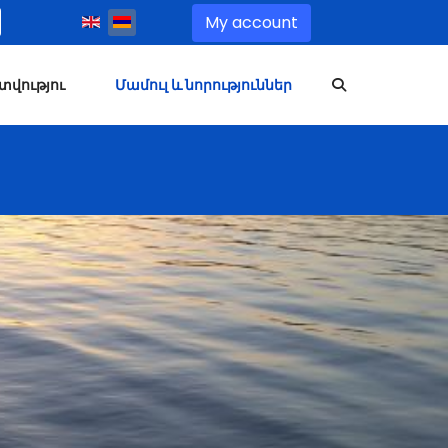
Select your language
My account
տվությու
Մամուլ և նորություններ